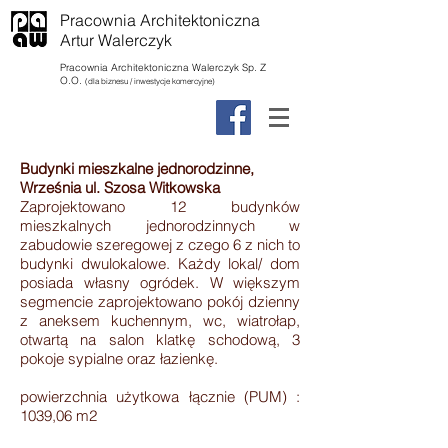
Pracownia Architektoniczna
Artur Walerczyk
Pracownia Architektoniczna Walerczyk Sp. Z
O.O.
(dla biznesu / inwestycje komercyjne)
Budynki mieszkalne jednorodzinne,
Września ul. Szosa Witkowska
Zaprojektowano 12 budynków
mieszkalnych jednorodzinnych w
zabudowie szeregowej z czego 6 z nich to
budynki dwulokalowe. Każdy lokal/ dom
posiada własny ogródek. W większym
segmencie zaprojektowano pokój dzienny
z aneksem kuchennym, wc, wiatrołap,
otwartą na salon klatkę schodową, 3
pokoje sypialne oraz łazienkę.
powierzchnia użytkowa łącznie (PUM) :
1039,06 m2