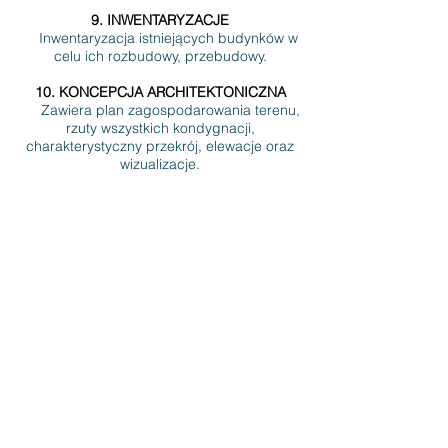
9. INWENTARYZACJE
Inwentaryzacja istniejących budynków w
celu ich rozbudowy, przebudowy.
10. KONCEPCJA ARCHITEKTONICZNA
Zawiera plan zagospodarowania terenu,
rzuty wszystkich kondygnacji,
charakterystyczny przekrój, elewacje oraz
wizualizacje.
11. PROJEKT BUDOWLANY
Wielobranżowa dokumentacja
projektowa wraz z opiniami i uzgodnieniami
składana wraz z wnioskiem o pozwolenie
na budowę.
12. UZYSKANIE PRAWOMOCNEJ DECYZJI
O POZWOLENIU NA BUDOWĘ
13. PROJEKT WNĘTRZ
14. PROJEKT WYKONAWCZY
Uszczegółowienie projektu
budowlanego na potrzeby realizacji