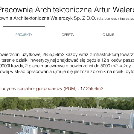
Pracownia Architektoniczna Artur Waler
ownia Architektoniczna Walerczyk Sp. Z O.O.
(dla biznesu / inwesty
PROJEKTY
OFERTA
O MNIE
owierzchni użytkowej 2855,59m2 każdy wraz z infrastrukturą towar
 terenie działki inwestycyjnej znajdować się będzie 12 silosów pas
j. 9000l każdy, 2 place manewrowe o powierzchni do 5000 m2 każdy.
ej w skład opracowania ujmuje się jeszcze zbiornik na ścieki byto
.
i budynek socjalno- gospodarczy (PUM) : 17 259,6m2